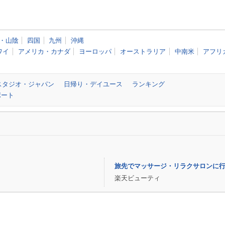
・山陰
四国
九州
沖縄
ワイ
アメリカ・カナダ
ヨーロッパ
オーストラリア
中南米
アフリ
スタジオ・ジャパン
日帰り・デイユース
ランキング
ポート
旅先でマッサージ・リラクサロンに
楽天ビューティ