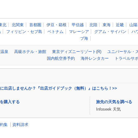
東北
北関東
首都圏
伊豆・箱根
甲信越
北陸
東海
近畿
山陽
島
フィリピン・セブ島
ベトナム
マレーシア
グアム・サイパン
ハ
ブ海
温泉
高級ホテル・旅館
東京ディズニーリゾート(R)
ユニバーサル・
国内航空券予約
海外レンタカー
トラベルサ
場に出店しませんか？『出店ガイドブック（無料）』はこちら！>>
を購入する
旅先の天気を調べる
Infoseek 天気
約集
資料請求