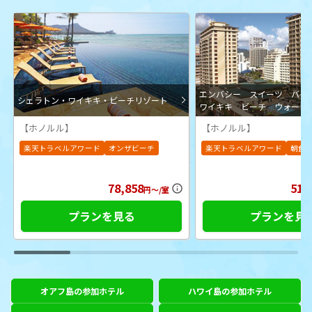
エンバシー スイーツ バ
シェラトン・ワイキキ・ビーチリゾート
ワイキキ ビーチ ウォーク
【ホノルル】
【ホノルル】
楽天トラベルアワード
オンザビーチ
楽天トラベルアワード
朝食
78,858
51,
円～/室
プランを見る
プランを見
オアフ島の参加ホテル
ハワイ島の参加ホテル