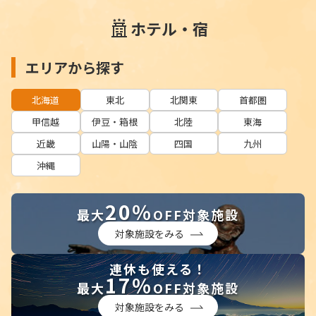
ホテル・宿
エリアから探す
北海道
東北
北関東
首都圏
甲信越
伊豆・箱根
北陸
東海
近畿
山陽・山陰
四国
九州
沖縄
20％
最大
OFF対象施設
対象施設をみる
連休も使える！
17％
最大
OFF対象施設
対象施設をみる