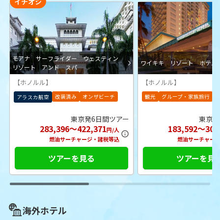
イチオシ
モアナ サーフライダー ウェスティン
ワイキキ リゾート ホテル
リゾート アンド スパ
【ホノルル】
【ホノルル】
改装済み
オンザビーチ
観光
グループ・家族旅行
アラスカ航空
東京発6日間ツアー
東京発
283,396～422,371
183,592～302
円/人
燃油サーチャージ・諸税等込
燃油サーチャー
ツアーを見る
ツアーを見
海外ホテル