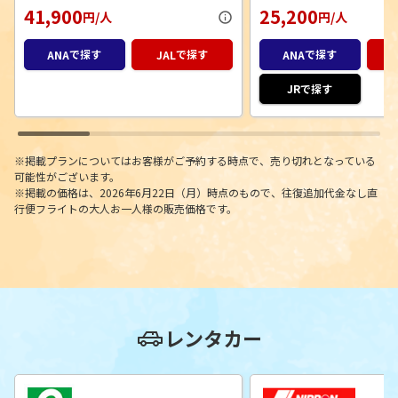
41,900
25,200
円/人
円/人
ANA
で探す
JAL
で探す
ANA
で探す
JR
で探す
※掲載プランについてはお客様がご予約する時点で、売り切れとなっている
可能性がございます。
※掲載の価格は、2026年6月22日（月）時点のもので、往復追加代金なし直
行便フライトの大人お一人様の販売価格です。
レンタカー