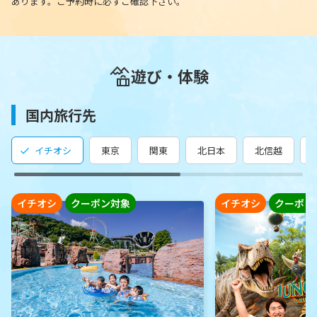
あります。ご予約時に必ずご確認下さい。
遊び・体験
国内旅行先
イチオシ
東京
関東
北日本
北信越
イチオシ
クーポン対象
イチオシ
クーポン