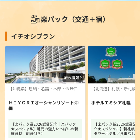
楽パック（交通＋宿）
イチオシプラン
施設情報
【沖縄県】恩納・名護・本部・今帰仁
【北海道】札幌・新札幌・
ＨＩＹＯＲＩオーシャンリゾート沖
ホテルエミシア札幌
縄
【楽パック賞2026受賞記念｜楽パック
【楽パック賞2026受賞記
★スペシャル】地元の魅力いっぱいの新
ク★スペシャル】新札幌の
鮮食材（朝食付き）
タワーホテル／食事なし