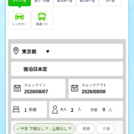
ホテル･宿
遊び・体験
航空券＋宿
航空券＋宿
JR＋宿
レンタカー
高速バス
宿泊日未定
チェックイン
チェックアウト
0
1
2
人
部屋
大人
人
子供
予算
下限なし
-
上限なし
朝食
夕食