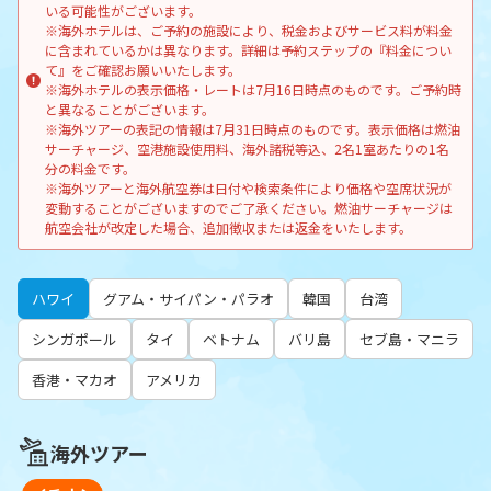
いる可能性がございます。
※海外ホテルは、ご予約の施設により、税金およびサービス料が料金
に含まれているかは異なります。詳細は予約ステップの『料金につい
て』をご確認お願いいたします。
※海外ホテルの表示価格・レートは7月16日時点のものです。ご予約時
と異なることがございます。
※海外ツアーの表記の情報は7月31日時点のものです。表示価格は燃油
サーチャージ、空港施設使用料、海外諸税等込、2名1室あたりの1名
分の料金です。
※海外ツアーと海外航空券は日付や検索条件により価格や空席状況が
変動することがございますのでご了承ください。燃油サーチャージは
航空会社が改定した場合、追加徴収または返金をいたします。
ハワイ
グアム・サイパン・パラオ
韓国
台湾
シンガポール
タイ
ベトナム
バリ島
セブ島・マニラ
香港・マカオ
アメリカ
海外ツアー