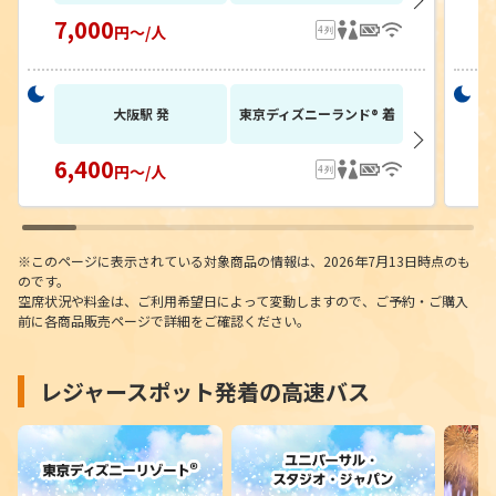
7,000
6
円～/人
大阪駅 発
東京ディズニーランド® 着
6,400
6
円～/人
※このページに表示されている対象商品の情報は、2026年7月13日時点のも
のです。
空席状況や料金は、ご利用希望日によって変動しますので、ご予約・ご購入
前に各商品販売ページで詳細をご確認ください。
レジャースポット発着の高速バス