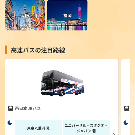
大阪
福岡
高速バスの注目路線
西日本JRバス
W
ユニバーサル・スタジオ・
東京八重洲 発
ジャパン 着