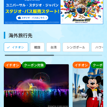
海外旅行先
イチオシ
韓国
台湾
シンガポール
ハワイ
イチオシ
クーポン対象
イチオシ
クーポン