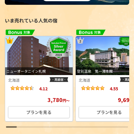
いま売れている人気の宿
ニューオータニイン札幌
登別温泉 第一滝本館
北海道
北海道
4.12
4.55
3,780
9,690
円
～
プランを見る
プランを見る