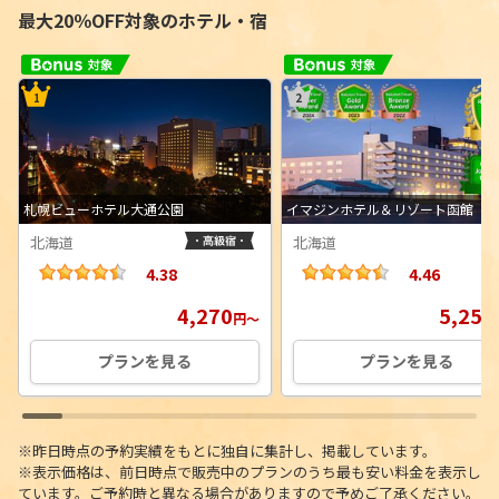
最大20％OFF対象のホテル・宿
札幌ビューホテル大通公園
イマジンホテル＆リゾート函館
北海道
北海道
4.38
4.46
4,270
5,259
円
～
プランを見る
プランを見る
※昨日時点の予約実績をもとに独自に集計し、掲載しています。
※表示価格は、前日時点で販売中のプランのうち最も安い料金を表示し
ています。ご予約時と異なる場合がありますので予めご了承ください。